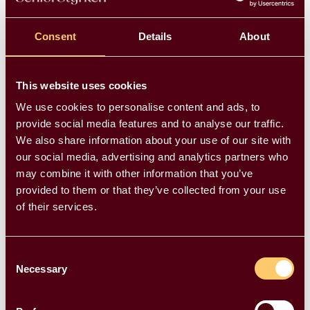
En nem og fleksibel proces
Consent
Details
About
Bjarne er blot én af mange seniorer, der har
This website uses cookies
fundet glæde ved at vende tilbage til
We use cookies to personalise content and ads, to
arbejdslivet gennem Seniorstyrken. Processen
provide social media features and to analyse our traffic.
er designet til at være så enkel og fleksibel som
We also share information about your use of our site with
muligt, så det er nemt at finde den rette
our social media, advertising and analytics partners who
opgave, der matcher dine ønsker.
may combine it with other information that you’ve
provided to them or that they’ve collected from your use
"Det har været en rigtig nem proces,"
siger
of their services.
Bjarne.
"Jeg blev hurtigt matchet med den rette
virksomhed, og jeg har fået en opgave, der
Consent
passer perfekt til både mine evner og min
Necessary
Selection
livssituation."