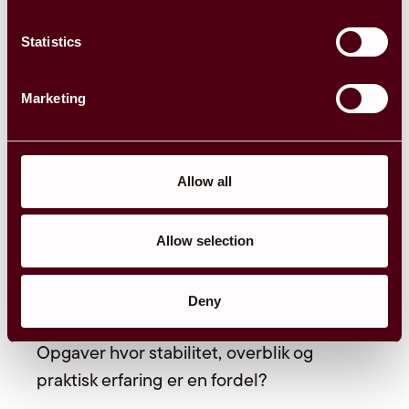
Typiske opgaver kan være:
Statistics
Hjælp ved kasse og kundebetjening
Opfyldning og pakning af varer
Marketing
Butikssælgere
Ekspedienter
Praktisk støtte i hverdagen
Allow all
Allow selection
IT og teknologi
Har I brug for ekstra hjælp til IT-relaterede
Deny
opgaver i jeres daglige drift?
Opgaver hvor stabilitet, overblik og
praktisk erfaring er en fordel?