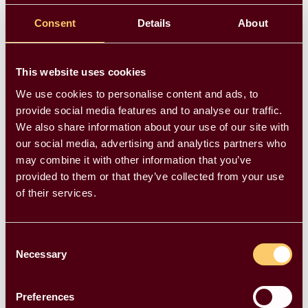
Nogle af de tjenester
vi
Consent
Details
About
tilbyder
This website uses cookies
We use cookies to personalise content and ads, to
provide social media features and to analyse our traffic.
We also share information about your use of our site with
Butik og handel
our social media, advertising and analytics partners who
Har du brug for ekstra hjælp i butikken i
may combine it with other information that you’ve
provided to them or that they’ve collected from your use
travle perioder?
of their services.
Opgaver hvor tempo, overblik og
kundekontakt er vigtigt?
Consent
Vi hjælper med fleksibel støtte til praktiske
Necessary
Selection
opgaver i butik og detailhandel, når der er
behov for ekstra hænder.
Preferences